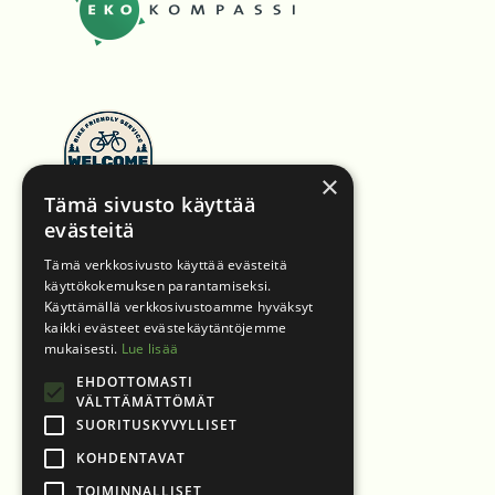
×
Tämä sivusto käyttää
evästeitä
Tämä verkkosivusto käyttää evästeitä
käyttökokemuksen parantamiseksi.
Käyttämällä verkkosivustoamme hyväksyt
kaikki evästeet evästekäytäntöjemme
mukaisesti.
Lue lisää
EHDOTTOMASTI
VÄLTTÄMÄTTÖMÄT
SUORITUSKYVYLLISET
KOHDENTAVAT
TOIMINNALLISET