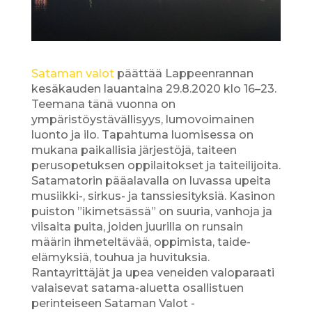
Sataman valot
päättää Lappeenrannan
kesäkauden lauantaina 29.8.2020 klo 16–23.
Teemana tänä vuonna on
ympäristöystävällisyys, lumovoimainen
luonto ja ilo. Tapahtuma luomisessa on
mukana paikallisia järjestöjä, taiteen
perusopetuksen oppilaitokset ja taiteilijoita.
Satamatorin pääalavalla on luvassa upeita
musiikki-, sirkus- ja tanssiesityksiä. Kasinon
puiston ”ikimetsässä” on suuria, vanhoja ja
viisaita puita, joiden juurilla on runsain
määrin ihmeteltävää, oppimista, taide-
elämyksiä, touhua ja huvituksia.
Rantayrittäjät ja upea veneiden valoparaati
valaisevat satama-aluetta osallistuen
perinteiseen Sataman Valot -