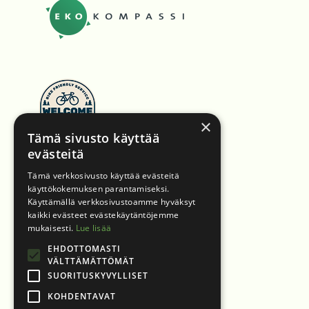
×
Tämä sivusto käyttää
evästeitä
Tämä verkkosivusto käyttää evästeitä
käyttökokemuksen parantamiseksi.
Käyttämällä verkkosivustoamme hyväksyt
kaikki evästeet evästekäytäntöjemme
mukaisesti.
Lue lisää
EHDOTTOMASTI
VÄLTTÄMÄTTÖMÄT
SUORITUSKYVYLLISET
KOHDENTAVAT