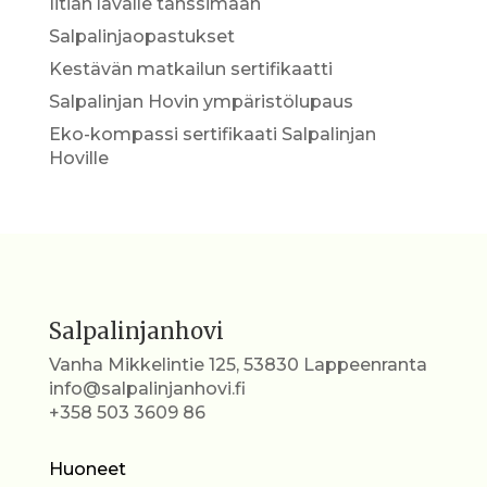
Iitiän lavalle tanssimaan
Salpalinjaopastukset
Kestävän matkailun sertifikaatti
Salpalinjan Hovin ympäristölupaus
Eko-kompassi sertifikaati Salpalinjan
Hoville
Salpalinjanhovi
Vanha Mikkelintie 125, 53830 Lappeenranta
info@salpalinjanhovi.fi
+358 503 3609 86
Huoneet