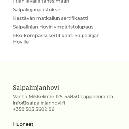
Iitiän lavalle tanssimaan
Salpalinjaopastukset
Kestävän matkailun sertifikaatti
Salpalinjan Hovin ympäristölupaus
Eko-kompassi sertifikaati Salpalinjan
Hoville
Salpalinjanhovi
Vanha Mikkelintie 125, 53830 Lappeenranta
info@salpalinjanhovi.fi
+358 503 3609 86
Huoneet