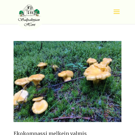
Ekokompassi melkein valmis